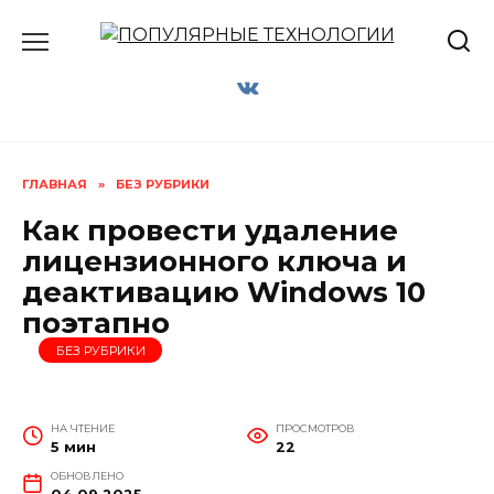
Перейти
к
содержанию
ГЛАВНАЯ
»
БЕЗ РУБРИКИ
Как провести удаление
лицензионного ключа и
деактивацию Windows 10
поэтапно
БЕЗ РУБРИКИ
НА ЧТЕНИЕ
ПРОСМОТРОВ
5 мин
22
ОБНОВЛЕНО