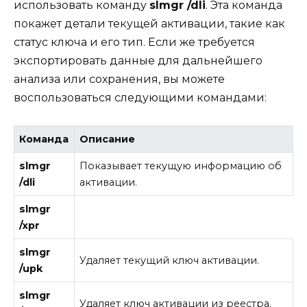
использовать команду
slmgr /dli
. Эта команда
покажет детали текущей активации, такие как
статус ключа и его тип. Если же требуется
экспортировать данные для дальнейшего
анализа или сохранения, вы можете
воспользоваться следующими командами:
Команда
Описание
slmgr
Показывает текущую информацию об
/dli
активации.
slmgr
/xpr
slmgr
Удаляет текущий ключ активации.
/upk
slmgr
Удаляет ключ активации из реестра.