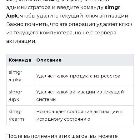
администратора и введите команду
slmgr
/upk
, чтобы удалить текущий ключ активации.
Важно помнить, что эта операция удаляет ключ
из текущего компьютера, но не с сервера
активации.
Команда
Описание
slmgr
Удаляет ключ продукта из реестра
/cpky
slmgr
Удаляет ключ активации из текущей
/upk
системы
slmgr
Возвращает состояние активации к
/rearm
исходному состоянию
После выполнения этих шагов, вы можете