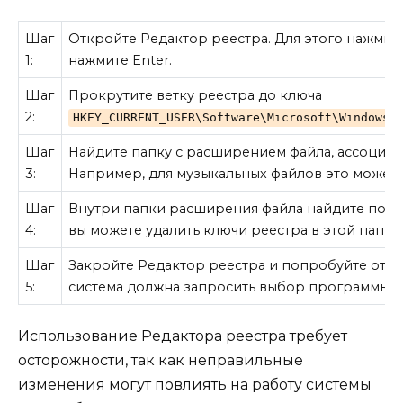
Шаг
Откройте Редактор реестра. Для этого нажмит
1:
нажмите Enter.
Шаг
Прокрутите ветку реестра до ключа
2:
HKEY_CURRENT_USER\Software\Microsoft\Windows\
Шаг
Найдите папку с расширением файла, ассоциац
3:
Например, для музыкальных файлов это может
Шаг
Внутри папки расширения файла найдите под
4:
вы можете удалить ключи реестра в этой папке
Шаг
Закройте Редактор реестра и попробуйте откр
5:
система должна запросить выбор программы дл
Использование Редактора реестра требует
осторожности, так как неправильные
изменения могут повлиять на работу системы