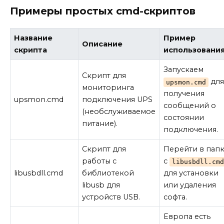
Примеры простых cmd-скриптов
Название
Пример
Описание
скрипта
использовани
Запускаем
Скрипт для
для
upsmon.cmd
мониторинга
получения
upsmon.cmd
подключения UPS
сообщений о
(необслуживаемое
состоянии
питание).
подключения.
Скрипт для
Перейти в пап
работы с
с
libusbdll.cmd
libusbdll.cmd
библиотекой
для установки
libusb для
или удаления
устройств USB.
софта.
Европа есть