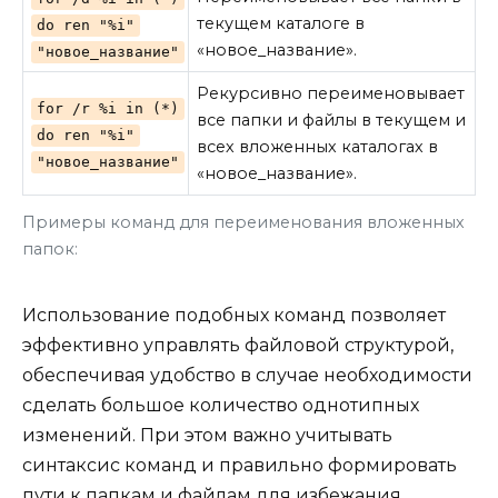
текущем каталоге в
do ren "%i"
«новое_название».
"новое_название"
Рекурсивно переименовывает
for /r %i in (*)
все папки и файлы в текущем и
do ren "%i"
всех вложенных каталогах в
"новое_название"
«новое_название».
Примеры команд для переименования вложенных
папок:
Использование подобных команд позволяет
эффективно управлять файловой структурой,
обеспечивая удобство в случае необходимости
сделать большое количество однотипных
изменений. При этом важно учитывать
синтаксис команд и правильно формировать
пути к папкам и файлам для избежания