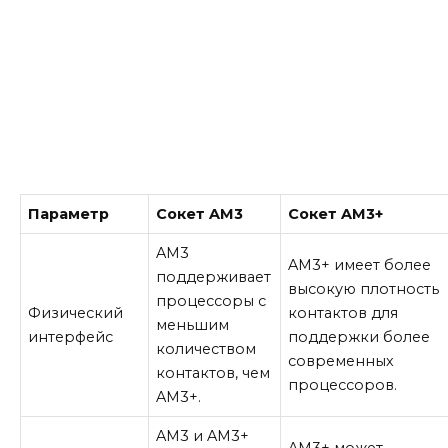
Параметр
Сокет AM3
Сокет AM3+
AM3
AM3+ имеет более
поддерживает
высокую плотность
процессоры с
Физический
контактов для
меньшим
интерфейс
поддержки более
количеством
современных
контактов, чем
процессоров.
AM3+.
AM3 и AM3+
AM3+ может