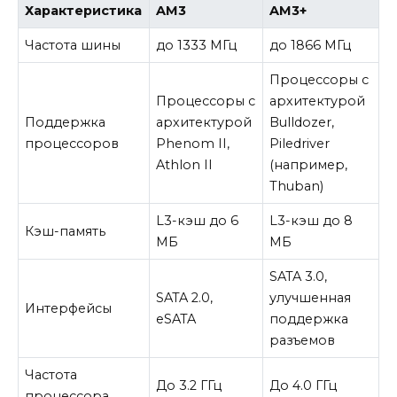
Характеристика
AM3
AM3+
Частота шины
до 1333 МГц
до 1866 МГц
Процессоры с
Процессоры с
архитектурой
Поддержка
архитектурой
Bulldozer,
процессоров
Phenom II,
Piledriver
Athlon II
(например,
Thuban)
L3-кэш до 6
L3-кэш до 8
Кэш-память
МБ
МБ
SATA 3.0,
SATA 2.0,
улучшенная
Интерфейсы
eSATA
поддержка
разъемов
Частота
До 3.2 ГГц
До 4.0 ГГц
процессора