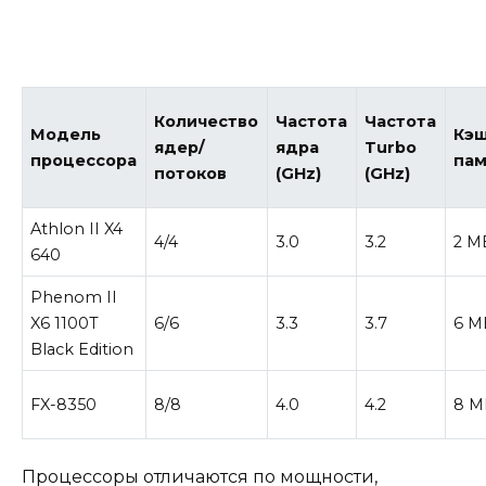
Количество
Частота
Частота
Модель
Кэш
ядер/
ядра
Turbo
процессора
пам
потоков
(GHz)
(GHz)
Athlon II X4
4/4
3.0
3.2
2 M
640
Phenom II
X6 1100T
6/6
3.3
3.7
6 M
Black Edition
FX-8350
8/8
4.0
4.2
8 M
Процессоры отличаются по мощности,