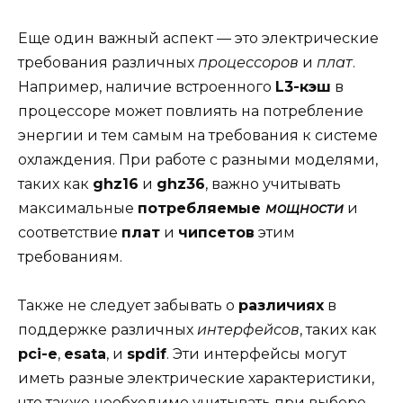
Еще один важный аспект — это электрические
требования различных
процессоров
и
плат
.
Например, наличие встроенного
L3-кэш
в
процессоре может повлиять на потребление
энергии и тем самым на требования к системе
охлаждения. При работе с разными моделями,
таких как
ghz16
и
ghz36
, важно учитывать
максимальные
потребляемые
мощности
и
соответствие
плат
и
чипсетов
этим
требованиям.
Также не следует забывать о
различиях
в
поддержке различных
интерфейсов
, таких как
pci-e
,
esata
, и
spdif
. Эти интерфейсы могут
иметь разные электрические характеристики,
что также необходимо учитывать при выборе