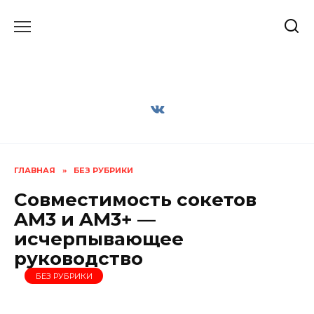
Перейти
к
содержанию
ГЛАВНАЯ
»
БЕЗ РУБРИКИ
Совместимость сокетов
AM3 и AM3+ —
исчерпывающее
руководство
БЕЗ РУБРИКИ