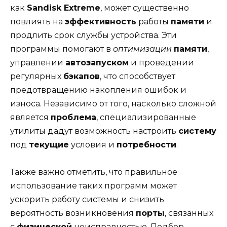
как
Sandisk Extreme
, может существенно
повлиять на
эффективность
работы
памяти
и
продлить срок службы устройства. Эти
программы помогают в
оптимизации
памяти
,
управлении
автозапуском
и проведении
регулярных
бэкапов
, что способствует
предотвращению накопления ошибок и
износа. Независимо от того, насколько сложной
является
проблема
, специализированные
утилиты дадут возможность настроить
систему
под
текущие
условия и
потребности
.
Также важно отметить, что правильное
использование таких программ может
ускорить работу системы и снизить
вероятность возникновения
порты
, связанных
с
физической
неисправностью. Подбор