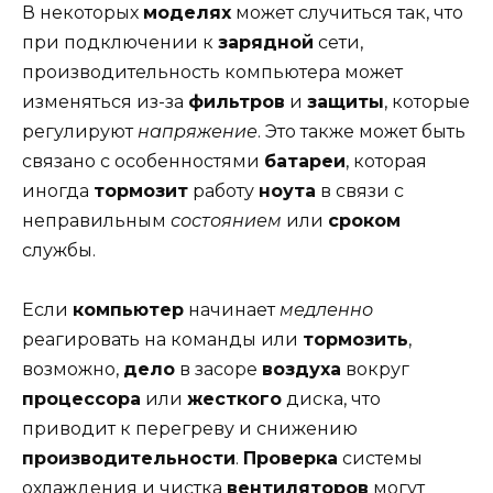
В некоторых
моделях
может случиться так, что
при подключении к
зарядной
сети,
производительность компьютера может
изменяться из-за
фильтров
и
защиты
, которые
регулируют
напряжение
. Это также может быть
связано с особенностями
батареи
, которая
иногда
тормозит
работу
ноута
в связи с
неправильным
состоянием
или
сроком
службы.
Если
компьютер
начинает
медленно
реагировать на команды или
тормозить
,
возможно,
дело
в засоре
воздуха
вокруг
процессора
или
жесткого
диска, что
приводит к перегреву и снижению
производительности
.
Проверка
системы
охлаждения и чистка
вентиляторов
могут