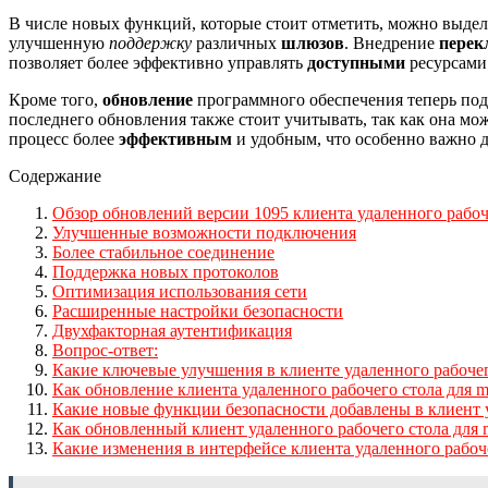
В числе новых функций, которые стоит отметить, можно выде
улучшенную
поддержку
различных
шлюзов
. Внедрение
перек
позволяет более эффективно управлять
доступными
ресурсами
Кроме того,
обновление
программного обеспечения теперь по
последнего обновления также стоит учитывать, так как она мо
процесс более
эффективным
и удобным, что особенно важно 
Содержание
Обзор обновлений версии 1095 клиента удаленного рабоч
Улучшенные возможности подключения
Более стабильное соединение
Поддержка новых протоколов
Оптимизация использования сети
Расширенные настройки безопасности
Двухфакторная аутентификация
Вопрос-ответ:
Какие ключевые улучшения в клиенте удаленного рабочег
Как обновление клиента удаленного рабочего стола для 
Какие новые функции безопасности добавлены в клиент у
Как обновленный клиент удаленного рабочего стола для 
Какие изменения в интерфейсе клиента удаленного рабоч