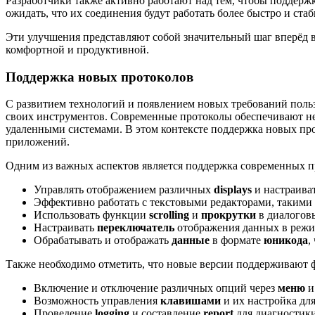
Разработчики также активно работают над тем, чтобы поддерж
ожидать, что их соединения будут работать более быстро и ст
Эти улучшения представляют собой значительный шаг вперёд в
комфортной и продуктивной.
Поддержка новых протоколов
С развитием технологий и появлением новых требований поль
своих инструментов. Современные протоколы обеспечивают не 
удаленными системами. В этом контексте поддержка новых пр
приложений.
Одним из важных аспектов является поддержка современных пр
Управлять отображением различных
displays
и настраива
Эффективно работать с текстовыми редакторами, такими
Использовать функции
scrolling
и
прокрутки
в диалогов
Настраивать
переключатель
отображения данных в реж
Обрабатывать и отображать
данные
в формате
юникода
,
Также необходимо отметить, что новые версии поддерживают 
Включение и отключение различных опций через
меню
Возможность управления
клавишами
и их настройка для
Проведение
logging
и составление
report
для диагностики