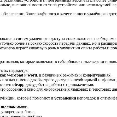
ка различных устройств и программных версий стала более унив
абильно, вне зависимости от типа устройства или используемой в
 обеспечении более надёжного и качественного удалённого дост
зователи систем удаленного доступа сталкиваются с необходим
только более высокую скорость передачи данных, но и расшире
отоколов играет ключевую роль в улучшении опыта работы и п
отоколов, которые включают в себя обновленные версии и новы
ть их параметры.
 как
wordpad
и
word
, в различных режимах и конфигурациях.
ых окнах и меню для быстрого доступа к необходимой информац
име
remoteapp
для удобства работы с приложениями.
 что особенно важно для многократных языковых и текстовых да
функции, которые помогают в
устранении
неполадок и оптимиза
и
щелчок
мыши.
 ускорения работы.
 и устранения проблем.