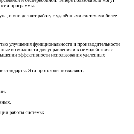
ерсальной и бесперебойной. Теперь пользователи могут
ерсии программы.
упа, и они делают работу с удалёнными системами более
остью улучшения функциональности и производительности
нные возможности для управления и взаимодействия с
овышении эффективности использования удаленных
е стандарты. Эти протоколы позволяют:
ии.
нных.
ции работы системы: