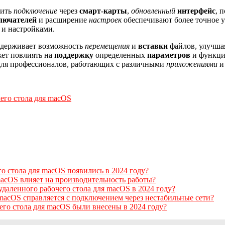
лить
подключение
через
смарт-карты
,
обновленный
интерфейс
, 
лючателей
и расширение
настроек
обеспечивают более точное 
 и настройками.
ддерживает возможность
перемещения
и
вставки
файлов, улучша
жет повлиять на
поддержку
определенных
параметров
и функци
для профессионалов, работающих с различными
приложениями
и
его стола для macOS
о стола для macOS появились в 2024 году?
macOS влияет на производительность работы?
даленного рабочего стола для macOS в 2024 году?
macOS справляется с подключением через нестабильные сети?
его стола для macOS были внесены в 2024 году?