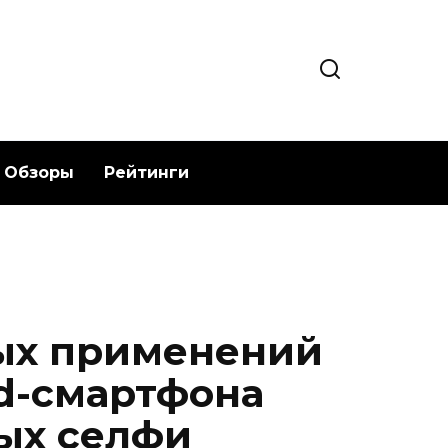
Обзоры
Рейтинги
ых применений
d-смартфона
ых селфи