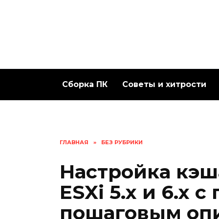
Перейти
к
содержанию
Сборка ПК
Советы и хитрости
ГЛАВНАЯ
»
БЕЗ РУБРИКИ
Настройка кэша
ESXi 5.x и 6.x 
пошаговым оп