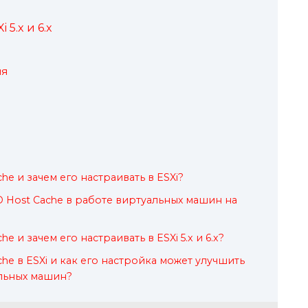
 5.x и 6.x
ия
he и зачем его настраивать в ESXi?
D Host Cache в работе виртуальных машин на
he и зачем его настраивать в ESXi 5.x и 6.x?
che в ESXi и как его настройка может улучшить
льных машин?