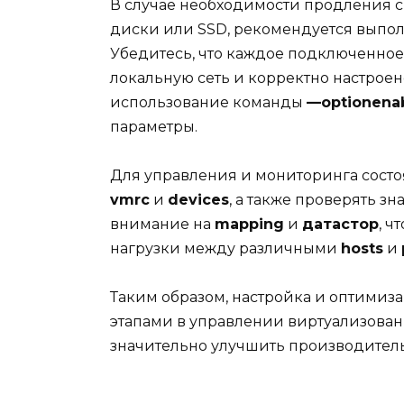
В случае необходимости продления ср
диски или SSD, рекомендуется выпо
Убедитесь, что каждое подключенное
локальную сеть и корректно настроен
использование команды
—optionena
параметры.
Для управления и мониторинга сост
vmrc
и
devices
, а также проверять з
внимание на
mapping
и
датастор
, 
нагрузки между различными
hosts
и
Таким образом, настройка и оптимиз
этапами в управлении виртуализова
значительно улучшить производитель