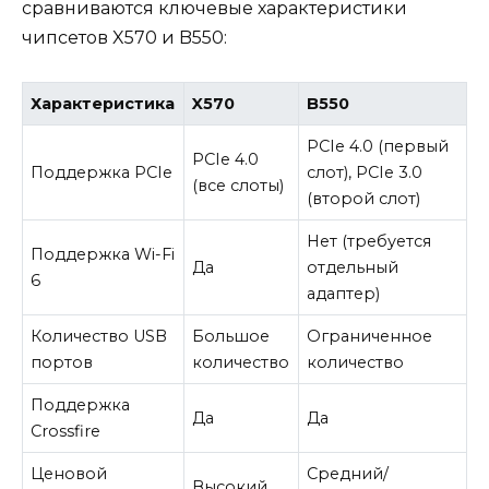
сравниваются ключевые характеристики
чипсетов X570 и B550:
Характеристика
X570
B550
PCIe 4.0 (первый
PCIe 4.0
Поддержка PCIe
слот), PCIe 3.0
(все слоты)
(второй слот)
Нет (требуется
Поддержка Wi-Fi
Да
отдельный
6
адаптер)
Количество USB
Большое
Ограниченное
портов
количество
количество
Поддержка
Да
Да
Crossfire
Ценовой
Средний/
Высокий