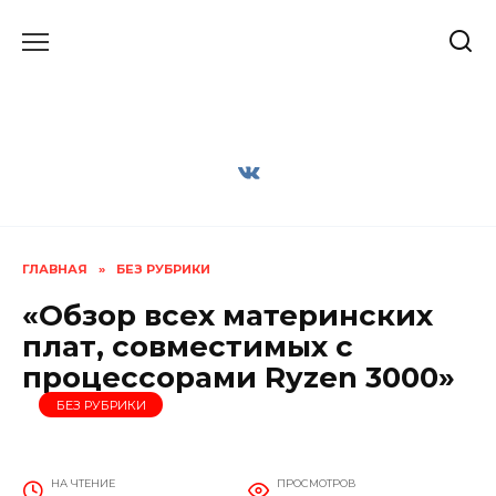
Перейти
к
содержанию
ГЛАВНАЯ
»
БЕЗ РУБРИКИ
«Обзор всех материнских
плат, совместимых с
процессорами Ryzen 3000»
БЕЗ РУБРИКИ
НА ЧТЕНИЕ
ПРОСМОТРОВ