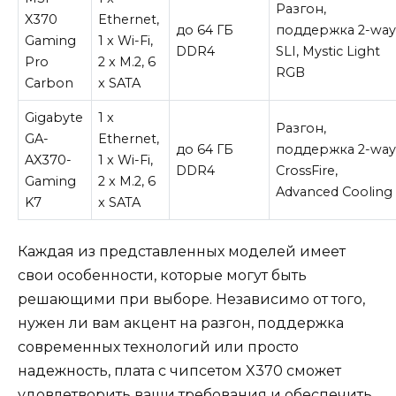
Разгон,
X370
Ethernet,
до 64 ГБ
поддержка 2-wa
Gaming
1 x Wi-Fi,
DDR4
SLI, Mystic Light
Pro
2 x M.2, 6
RGB
Carbon
x SATA
Gigabyte
1 x
Разгон,
GA-
Ethernet,
до 64 ГБ
поддержка 2-wa
AX370-
1 x Wi-Fi,
DDR4
CrossFire,
Gaming
2 x M.2, 6
Advanced Cooling
K7
x SATA
Каждая из представленных моделей имеет
свои особенности, которые могут быть
решающими при выборе. Независимо от того,
нужен ли вам акцент на разгон, поддержка
современных технологий или просто
надежность, плата с чипсетом X370 сможет
удовлетворить ваши требования и обеспечить