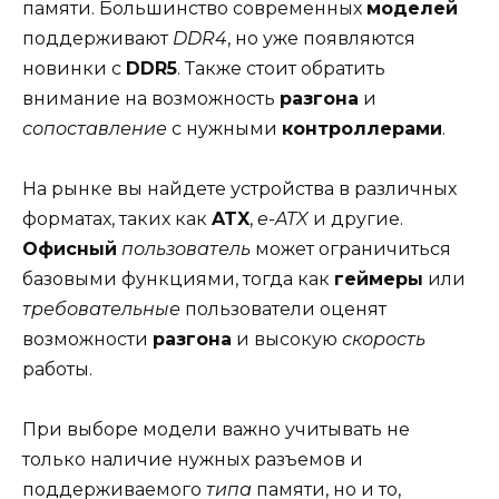
памяти. Большинство современных
моделей
поддерживают
DDR4
, но уже появляются
новинки с
DDR5
. Также стоит обратить
внимание на возможность
разгона
и
сопоставление
с нужными
контроллерами
.
На рынке вы найдете устройства в различных
форматах, таких как
ATX
,
e-ATX
и другие.
Офисный
пользователь
может ограничиться
базовыми функциями, тогда как
геймеры
или
требовательные
пользователи оценят
возможности
разгона
и высокую
скорость
работы.
При выборе модели важно учитывать не
только наличие нужных разъемов и
поддерживаемого
типа
памяти, но и то,