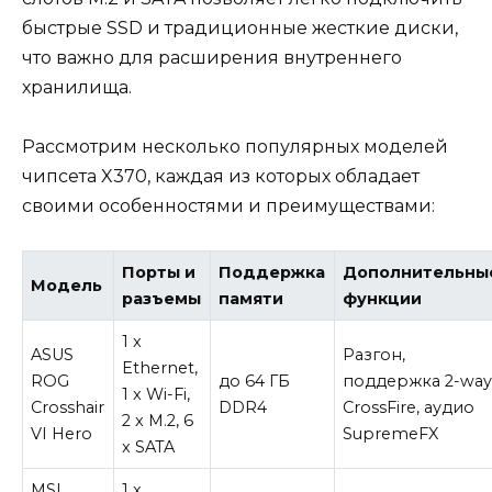
быстрые SSD и традиционные жесткие диски,
что важно для расширения внутреннего
хранилища.
Рассмотрим несколько популярных моделей
чипсета X370, каждая из которых обладает
своими особенностями и преимуществами:
Порты и
Поддержка
Дополнительны
Модель
разъемы
памяти
функции
1 x
ASUS
Разгон,
Ethernet,
ROG
до 64 ГБ
поддержка 2-wa
1 x Wi-Fi,
Crosshair
DDR4
CrossFire, аудио
2 x M.2, 6
VI Hero
SupremeFX
x SATA
MSI
1 x