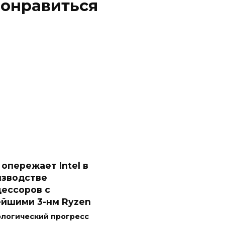
понравиться
опережает Intel в
изводстве
ессоров с
йшими 3-нм Ryzen
ологический прогресс