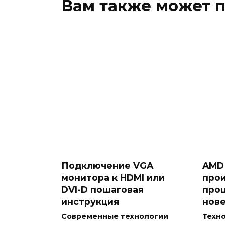
Вам также может 
Подключение VGA
AMD 
монитора к HDMI или
про
DVI-D пошаговая
проц
инструкция
нове
Современные технологии
Техн