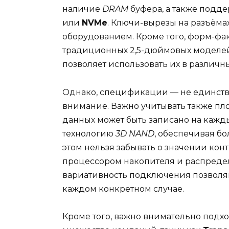
наличие
DRAM
буфера, а также подде
или
NVMe
. Ключи-вырезы на разъёма
оборудованием. Кроме того, форм-фак
традиционных 2,5-дюймовых моделей 
позволяет использовать их в различны
Однако, спецификации — не единстве
внимание. Важно учитывать также пло
данных может быть записано на кажд
технологию
3D NAND
, обеспечивая б
этом нельзя забывать о значении кон
процессором накопителя и распреде
вариативность подключения позволя
каждом конкретном случае.
Кроме того, важно внимательно подх