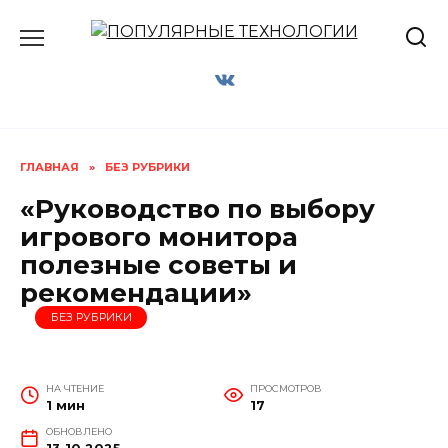
Перейти
к
содержанию
ГЛАВНАЯ
»
БЕЗ РУБРИКИ
«Руководство по выбору
игрового монитора
полезные советы и
рекомендации»
БЕЗ РУБРИКИ
НА ЧТЕНИЕ
ПРОСМОТРОВ
1 мин
17
ОБНОВЛЕНО