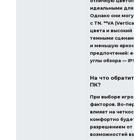
отличную цветопер
идеальными для иг
Однако они могут 
с TN. **VA (Vertica
цвета и высокий ко
темными сценами, 
и меньшую яркость 
предпочтений: есл
углы обзора — IPS,
На что обратить
ПК?
При выборе игрово
факторов. Во-перв
влияет на четкость
комфортно будет и
разрешением от Full
возможностей ваше