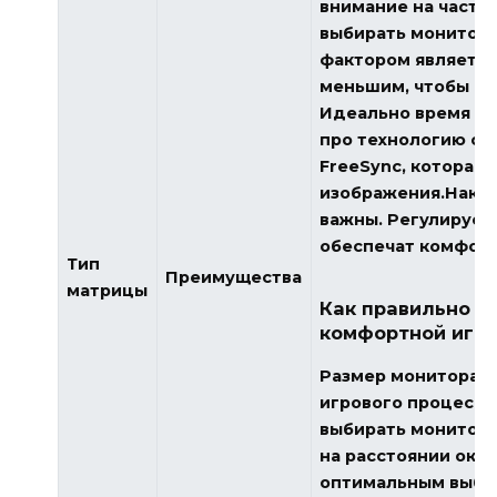
внимание на часто
выбирать мониторы 
фактором является
меньшим, чтобы из
Идеально время от
про технологию си
FreeSync, которая 
изображения.Након
важны. Регулируем
обеспечат комфорт
Тип
Преимущества
матрицы
Как правильно в
комфортной игр
Размер монитора з
игрового процесса
выбирать мониторы
на расстоянии окол
оптимальным выбо