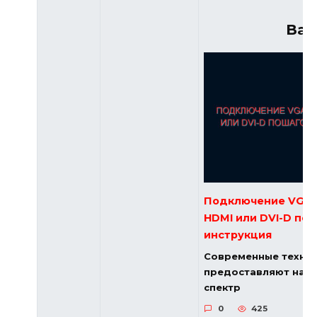
Вам
Подключение VGA 
HDMI или DVI-D по
инструкция
Современные техно
предоставляют нам
спектр
0
425