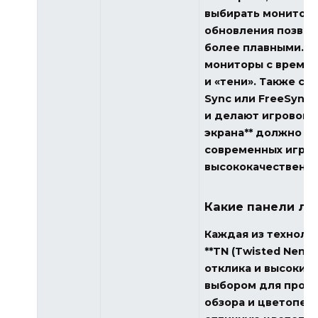
выбирать мониторы 
обновления позвол
более плавными. Во
мониторы с времен
и «тени». Также ст
Sync или FreeSync
и делают игровой 
экрана** должно с
современных игр р
высококачественно
Какие панели луч
Каждая из техноло
**TN (Twisted Nema
отклика и высокие
выбором для профе
обзора и цветоперед