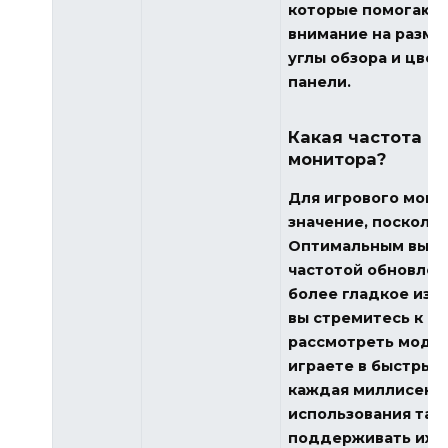
которые помогают 
внимание на разме
углы обзора и цвет
панели.
Какая частота о
монитора?
Для игрового мони
значение, поскольк
Оптимальным выбо
частотой обновлени
более гладкое изо
вы стремитесь к м
рассмотреть модели
играете в быстрые
каждая миллисекун
использования так
поддерживать их, 