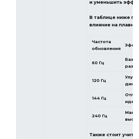
и уменьшить эффек
В таблице ниже пр
влияние на плавно
Частота
Эффек
обновления
Базов
60 Гц
размы
Улучш
120 Гц
динам
Отлич
144 Гц
идеал
Макси
240 Гц
высок
Также стоит учиты