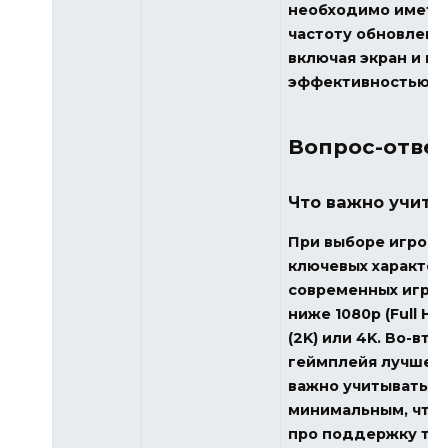
необходимо иметь
частоту обновлени
включая экран и в
эффективностью, ч
Вопрос-ответ
Что важно учиты
При выборе игрово
ключевых характер
современных игр р
ниже 1080p (Full H
(2K) или 4K. Во-вт
геймплейя лучше вы
важно учитывать в
минимальным, чтоб
про поддержку техн