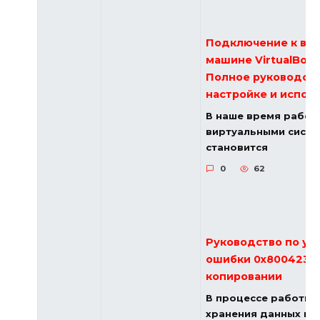
Подключение к ви
машине VirtualBox 
Полное руководств
настройке и испол
В наше время работ
виртуальными сист
становится
0
62
Руководство по ус
ошибки 0x8004231f
копировании
В процессе работы 
хранения данных по