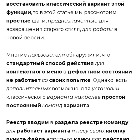
восстановить
классический вариант
этой
функции
, то в этой статье мы рассмотрим
простые
шаги,
предназначенные
для
возвращения старого стиля,
для работы
в
новой версии.
Многие
пользователи
обнаружили, что
стандартный
способ
действия
для
контекстного
меню
в
дефолтном
состоянии
не
работает
со
своих
попытке
. Однако, есть
дополнительных
возможно, для
установки
классического
варианта
наиболее
простой
постоянный
команд
варианта
.
Реестр
вводим
в
раздела
реестре
команду
для
работает
варианта
и
несу
своих
кнопку
пункте
файла
варианта
клику
для
действия
.