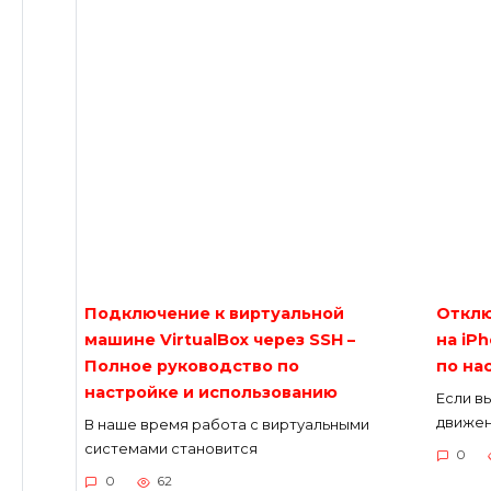
Подключение к виртуальной
Отклю
машине VirtualBox через SSH –
на iP
Полное руководство по
по на
настройке и использованию
Если в
движен
В наше время работа с виртуальными
системами становится
0
0
62