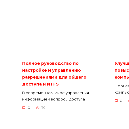
Полное руководство по
Улучш
настройке и управлению
повыс
разрешениями для общего
компь
доступа и NTFS
Процес
компью
В современном мире управления
информацией вопросы доступа
0
0
79