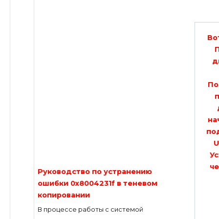
Во
д
По
на
по
U
Ус
че
Руководство по устранению
ошибки 0x8004231f в теневом
копировании
В процессе работы с системой