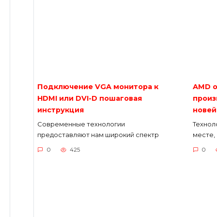
Подключение VGA монитора к
AMD о
HDMI или DVI-D пошаговая
произ
инструкция
новей
Современные технологии
Технол
предоставляют нам широкий спектр
месте, 
0
425
0