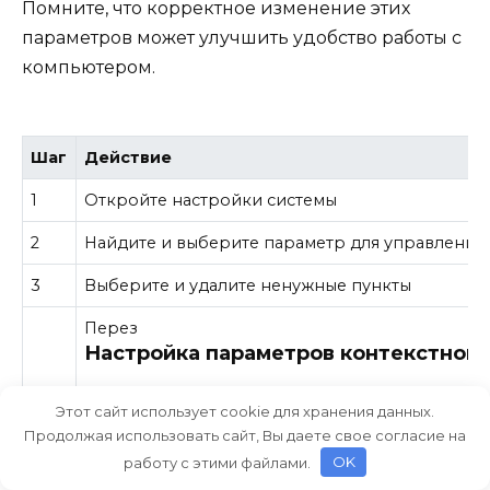
Помните, что корректное изменение этих
параметров может улучшить удобство работы с
компьютером.
Шаг
Действие
1
Откройте настройки системы
2
Найдите и выберите параметр для управления
3
Выберите и удалите ненужные пункты
Перез
Настройка параметров контекстног
В данном разделе рассматривается настройка
Этот сайт использует cookie для хранения данных.
операционной системы, предназначенного для
Продолжая использовать сайт, Вы даете свое согласие на
доступа к функциям и действиям с файлами и 
работу с этими файлами.
OK
открываются при нажатии правой кнопкой мы