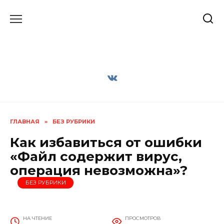
Перейти
к
содержанию
ГЛАВНАЯ
»
БЕЗ РУБРИКИ
Как избавиться от ошибки
«Файл содержит вирус,
операция невозможна»?
БЕЗ РУБРИКИ
НА ЧТЕНИЕ
ПРОСМОТРОВ