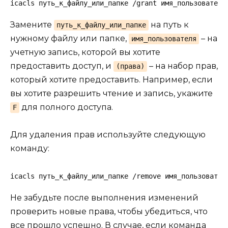
icacls путь_к_файлу_или_папке /grant имя_пользователя
Замените
на путь к
путь_к_файлу_или_папке
нужному файлу или папке,
– на
имя_пользователя
учетную запись, которой вы хотите
предоставить доступ, и
– на набор прав,
(права)
который хотите предоставить. Например, если
вы хотите разрешить чтение и запись, укажите
для полного доступа.
F
Для удаления прав используйте следующую
команду:
icacls путь_к_файлу_или_папке /remove имя_пользовател
Не забудьте после выполнения изменений
проверить новые права, чтобы убедиться, что
все прошло успешно. В случае, если команда