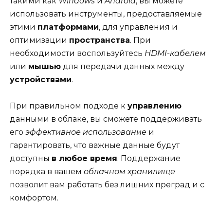
такими как
Windows
и
Android
, вы можете
использовать инструменты, предоставляемые
этими
платформами
, для управления и
оптимизации
пространства
. При
необходимости воспользуйтесь
HDMI-кабелем
или
мышью
для передачи данных между
устройствами
.
При правильном подходе к
управлению
данными в облаке, вы сможете поддерживать
его
эффективное использование
и
гарантировать, что важные данные будут
доступны
в любое время
. Поддержание
порядка в вашем
облачном хранилище
позволит вам работать без лишних преград и с
комфортом.