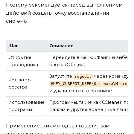
Поэтому рекомендуется перед выполнением
действий создать точку восстановления
системы.
Шаг
Описание
Открытие
Перейдите в меню «Файл» и выберит
Проводника
блоке «Общие».
Запустите
через команду
regedit
w
Редактор
HKEY_CURRENT_USER\Software\Microso
реестра
и удалите его содержимое.
Использование
Программы, такие как CCleaner, по
программ
файлах и другие временные данные
Применение этих методов позволит вам
поддерживать порядок в системе и сохранить