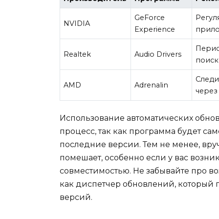
GeForce
Регул
NVIDIA
Experience
прило
Перио
Realtek
Audio Drivers
поиск
Следи
AMD
Adrenalin
через
Использование автоматических обнов
процесс, так как программа будет са
последние версии. Тем не менее, вр
помешает, особенно если у вас возн
совместимостью. Не забывайте про в
как диспетчер обновлений, который 
версий.