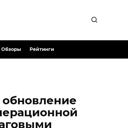
Обзоры
Рейтинги
 обновление
перационной
шаговыми