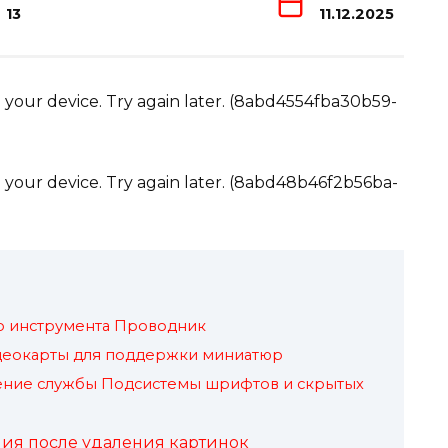
13
11.12.2025
 your device. Try again later. (8abd4554fba30b59-
 your device. Try again later. (8abd48b46f2b56ba-
о инструмента Проводник
деокарты для поддержки миниатюр
ение службы Подсистемы шрифтов и скрытых
ия после удаления картинок