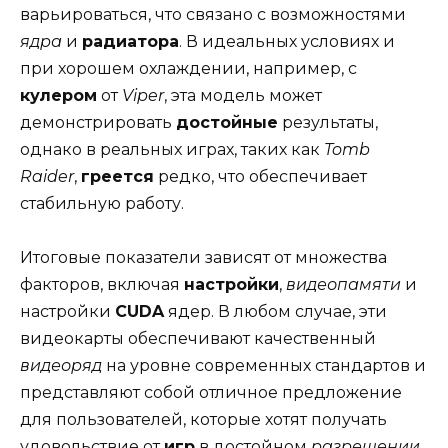
варьироваться, что связано с возможностями
ядра
и
радиатора
. В идеальных условиях и
при хорошем охлаждении, например, с
кулером
от
Viper
, эта модель может
демонстрировать
достойные
результаты,
однако в реальных играх, таких как
Tomb
Raider
,
греется
редко, что обеспечивает
стабильную работу.
Итоговые показатели зависят от множества
факторов, включая
настройки
,
видеопамяти
и
настройки
CUDA
ядер. В любом случае, эти
видеокарты обеспечивают качественный
видеоряд
на уровне современных стандартов и
представляют собой отличное предложение
для пользователей, которые хотят получать
удовольствие от
игр
в достойном
разрешении
.