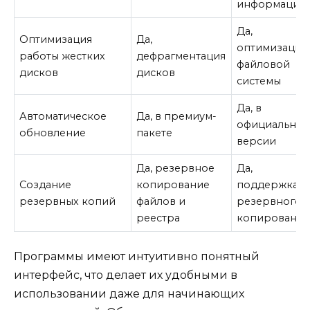
информации
Да,
Оптимизация
Да,
оптимизация
работы жестких
дефрагментация
файловой
дисков
дисков
системы
Да, в
Автоматическое
Да, в премиум-
официально
обновление
пакете
версии
Да, резервное
Да,
Создание
копирование
поддержка
резервных копий
файлов и
резервного
реестра
копирования
Программы имеют интуитивно понятный
интерфейс, что делает их удобными в
использовании даже для начинающих