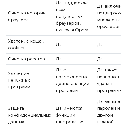
Да, поддержка
Да, включает
всех
Очистка истории
поддержку
популярных
браузера
множества
браузеров,
браузеров
включая Opera
Удаление кеша и
Да
Да
cookies
Очистка реестра
Да
Да
Да, с
Да, также
Удаление
возможностью
позволяет
ненужных
деинсталляции
удалять
программ
программ
программы
Да, защита
Защита
Да, имеются
паролей и
конфиденциальных
функции
другой
данных
шифрования
важной